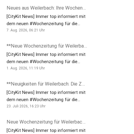
Neues aus Weilerbach: Ihre Wochenzeitung ist da!
[CityKit News] Immer top informiert mit
dem neuen #Wochenzeitung für die
Verbandsgemeinde Weilerbach: Wo Die
7. Aug. 2026, 06:21
Uhr
Zukunft Zu Hause Ist! ➡️ [Nr. 32_26] 🌐
https://lmy.de/KEHYJ . Weitere
**Neue Wochenzeitung für Weilerbach: Immer aktuell informiert!**
Amtsblätter/Wochenblätter aus den
[CityKit News] Immer top informiert mit
Verbandsgemeinden:
dem neuen #Wochenzeitung für die
#EnkenbachAlsenborn | #Kusel |
Verbandsgemeinde Weilerbach: Wo Die
1. Aug. 2026, 11:19
Uhr
#OtterbachOtterberg |
Zukunft Zu Hause Ist! ➡️ [Nr. 31_26] 🌐
#RamsteinMiesenbach |
https://lmy.de/CvuPp . Weitere
**Neuigkeiten für Weilerbach: Die Zukunft ist da!**
#NordpfälzerLand | #Weilerbach |
Amtsblätter/Wochenblätter aus den
[CityKit News] Immer top informiert mit
#Eisenberg . . [VÖ / JN] 🌐
Verbandsgemeinden:
dem neuen #Wochenzeitung für die
https://mackenbachplus.chayns.net/
#EnkenbachAlsenborn | #Kusel |
Verbandsgemeinde Weilerbach: Wo Die
23. Juli 2026, 16:23
Uhr
[Redaktionsservice Pri-me Printservice
#OtterbachOtterberg |
Zukunft Zu Hause Ist! ➡️ [Nr. 30_26] 🌐
Medienservice ++ www.pri-me.eu ++
#RamsteinMiesenbach |
https://lmy.de/OrHxk . Weitere
Neue Wochenzeitung für Weilerbach: Immer bestens informiert!
CityKit Partner & Mitglied der
#NordpfälzerLand | #Weilerbach |
Amtsblätter/Wochenblätter aus den
[CityKit News] Immer top informiert mit
ZukunftsRegion Westpfalz] .
#Eisenberg . . [VÖ / JN] 🌐